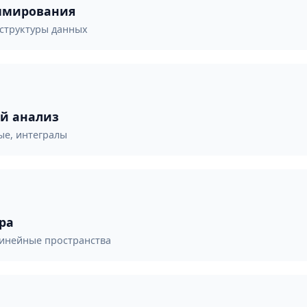
ммирования
 структуры данных
й анализ
ые, интегралы
ра
линейные пространства